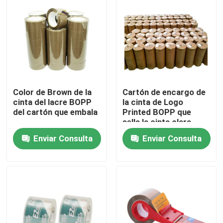
Sobre nosotros
Viaje de la fábrica
Control de calidad
Color de Brown de la
Cartón de encargo de
cinta del lacre BOPP
la cinta de Logo
del cartón que embala
Printed BOPP que
sella la cinta clara
Éntrenos en contacto con
Rolls enorme de BOPP
Enviar Consulta
Enviar Consulta
Noticias
Casos
Cinta del embalaje de Bopp