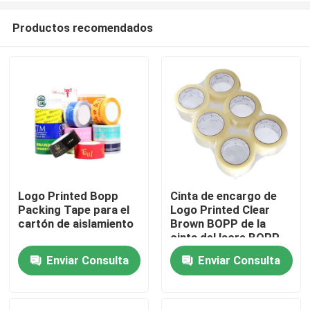
Productos recomendados
Logo Printed Bopp
Cinta de encargo de
Packing Tape para el
Logo Printed Clear
Hogar
cartón de aislamiento
Brown BOPP de la
cinta del lacre BOPP
del cartón que embala
Enviar Consulta
Enviar Consulta
Productos
Vídeos