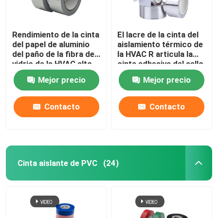
Rendimiento de la cinta
El lacre de la cinta del
del papel de aluminio
aislamiento térmico de
del paño de la fibra de
la HVAC R articula la
vidrio de la HVAC alto
cinta adhesiva del sello
ignífugo
de la astilla de aluminio
Mejor precio
Mejor precio
del conducto
impermeable del papel
Contacto
Contacto
Cinta aislante de PVC
(24)