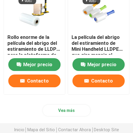
Rollo enorme de la
La película del abrigo
película del abrigo del
del estiramiento de
estiramiento de LLDPE
Mini Handheld LLDPE
para la plataforma de
que gira maneja el
empaquetado de la
dispensador para el
Mejor precio
Mejor precio
máquina
abrigo de los cartones
Contacto
Contacto
Vea más
Inicio
Mapa del Sitio
Contactar Ahora
Desktop Site