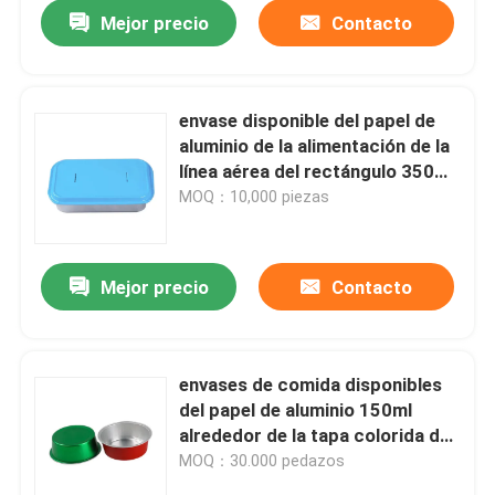
Mejor precio
Contacto
envase disponible del papel de
aluminio de la alimentación de la
línea aérea del rectángulo 350ml
con la tapa
MOQ：10,000 piezas
Mejor precio
Contacto
Hogar
envases de comida disponibles
del papel de aluminio 150ml
Productos
alrededor de la tapa colorida de
Mini Cupcake Baking Cups With
MOQ：30.000 pedazos
Vídeos