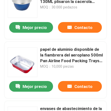
130ML plisaron la cacerola
colorida del cuenco de la torta
MOQ：30.000 pedazos
cinta adhesiva
de las tazas que cocía
Mejor precio
Contacto
Cinta aislante del paño
Cinta echada a un lado doble
papel de aluminio disponible de
la fiambrera del aeroplano 500ml
Cinta de marcado de pavimento
Pan Airline Food Packing Trays
con las tapas
MOQ：10,000 piezas
cinta de la marca del piso
Mejor precio
Contacto
Cinta del sello del hilo del Teflon PTFE
envases de abastecimiento de la