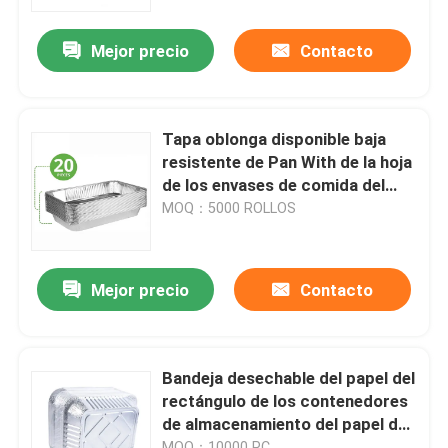
Mejor precio
Contacto
Sobre nosotros
Viaje de la fábrica
Tapa oblonga disponible baja
resistente de Pan With de la hoja
Control de calidad
de los envases de comida del
papel de aluminio
MOQ：5000 ROLLOS
Éntrenos en contacto con
Mejor precio
Contacto
Noticias
Casos
Bandeja desechable del papel del
rectángulo de los contenedores
de almacenamiento del papel de
Cinta del embalaje de Bopp
aluminio del acondicionamiento
MOQ：10000 PC