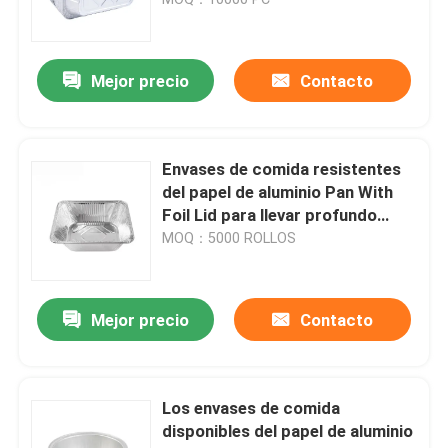
de los alimentos con las tapas
Cinta del papel de aluminio
Mejor precio
Contacto
Cinta aislante de PVC
Envases de comida resistentes
Se aferra la película
del papel de aluminio Pan With
Foil Lid para llevar profundo
disponible
MOQ：5000 ROLLOS
película del abrigo del estiramiento
rollo del papel de aluminio
Mejor precio
Contacto
Envases de comida del papel de aluminio
Los envases de comida
disponibles del papel de aluminio
Kraft de cinta de papel