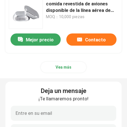
comida revestida de aviones
disponible de la línea aérea de
los envases de comida del papel
MOQ：10,000 piezas
de aluminio 250ml con las tapas
Mejor precio
Contacto
Vea más
Deja un mensaje
¡Te llamaremos pronto!