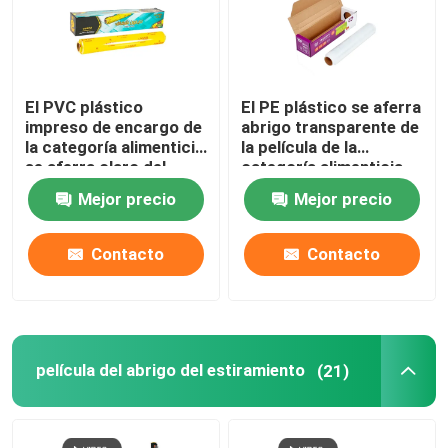
El PVC plástico
El PE plástico se aferra
impreso de encargo de
abrigo transparente de
la categoría alimenticia
la película de la
se aferra claro del
categoría alimenticia
abrigo de la película
de la película con el
Mejor precio
Mejor precio
con el cortador del
cortador del
resbalador
resbalador
Contacto
Contacto
película del abrigo del estiramiento
(21)