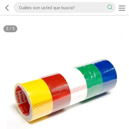
2
/
5