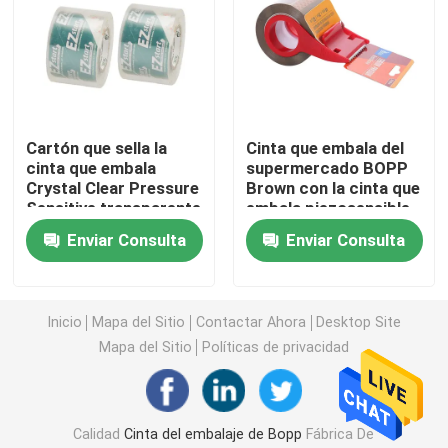
Cinta del papel de aluminio
Cinta aislante de PVC
Cartón que sella la
Cinta que embala del
cinta que embala
supermercado BOPP
Se aferra la película
Crystal Clear Pressure
Brown con la cinta que
Sensitive transparente
embala piezosensible
de BOPP
del cortador de cinta
Enviar Consulta
Enviar Consulta
película del abrigo del estiramiento
rollo del papel de aluminio
Inicio
Mapa del Sitio
Contactar Ahora
Desktop Site
Mapa del Sitio
Políticas de privacidad
Envases de comida del papel de aluminio
Kraft de cinta de papel
Calidad
Cinta del embalaje de Bopp
Fábrica De