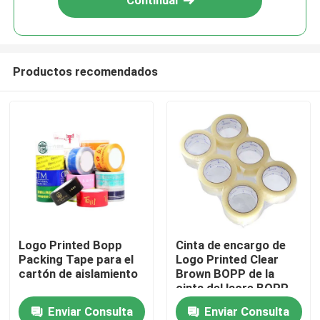
Continuar
Productos recomendados
Hogar
Logo Printed Bopp
Cinta de encargo de
Packing Tape para el
Logo Printed Clear
Productos
cartón de aislamiento
Brown BOPP de la
cinta del lacre BOPP
del cartón que embala
Enviar Consulta
Enviar Consulta
Vídeos