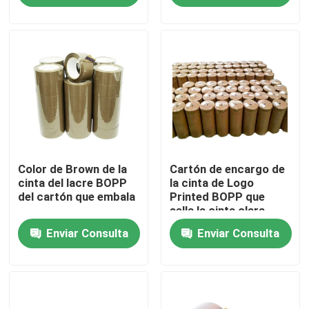
Sobre nosotros
Viaje de la fábrica
Control de calidad
Color de Brown de la
Cartón de encargo de
Éntrenos en contacto con
cinta del lacre BOPP
la cinta de Logo
del cartón que embala
Printed BOPP que
sella la cinta clara
Noticias
Rolls enorme de BOPP
Enviar Consulta
Enviar Consulta
Casos
Cinta del embalaje de Bopp